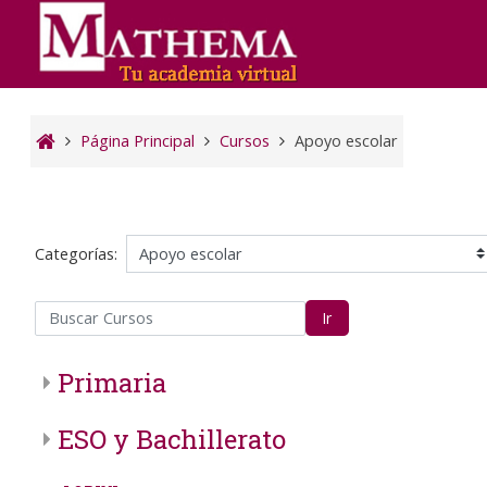
Salta al contenido principal
Página Principal
Cursos
Apoyo escolar
Categorías:
scar Cursos
Ir
Primaria
ESO y Bachillerato