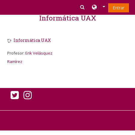
Salta al contenido principal
Entrar
Informática UAX
Informática UAX
Profesor:
Erik Velásquez
Ramírez